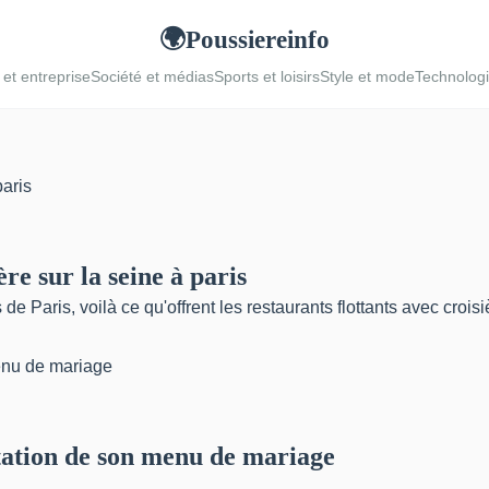
Poussiereinfo
🌍
et entreprise
Société et médias
Sports et loisirs
Style et mode
Technolog
re sur la seine à paris
e Paris, voilà ce qu'offrent les restaurants flottants avec croisiè
station de son menu de mariage