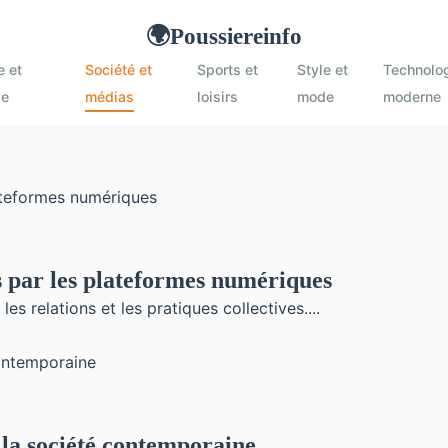
Poussiereinfo
🌍
e et
Société et
Sports et
Style et
Technolo
se
médias
loisirs
mode
moderne
s par les plateformes numériques
 relations et les pratiques collectives....
la société contemporaine